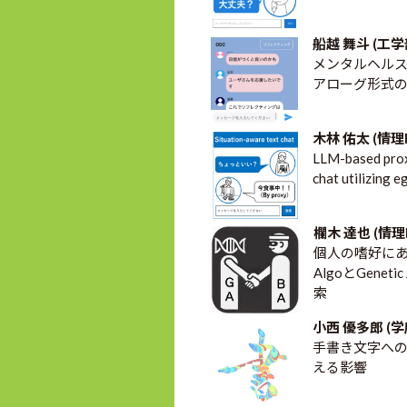
船越 舞斗 (工学
メンタルヘル
アローグ形式
木林 佑太 (情理
LLM-based prox
chat utilizing e
欄木 達也 (情理
個人の嗜好にあ
AlgoとGene
索
小西 優多郎 (学
手書き文字へ
える影響