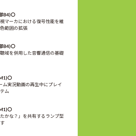
部B4)〇
視マーカにおける復号性能を維
色範囲の拡張
部B4)〇
聴域を併用した音響通信の基礎
M1)〇
h: ゲーム実況動画の再生中にプレイ
テム
M1)〇
たかな？」を共有するランプ型
す