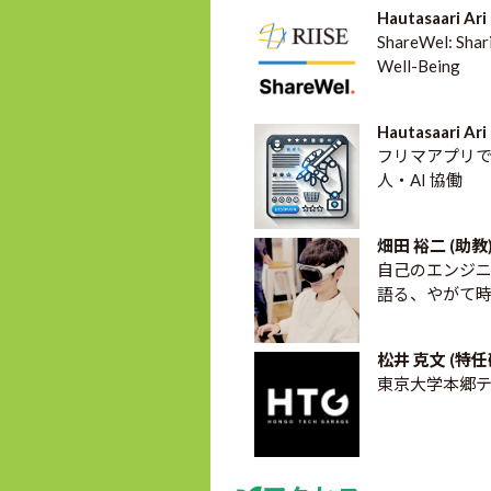
Hautasaari 
ShareWel: Shar
Well-Being
Hautasaari 
フリマアプリ
人・AI 協働
畑田 裕二 (助教
自己のエンジ
語る、やがて
松井 克文 (特
東京大学本郷