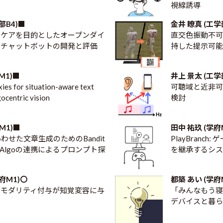
視線誘導
部B4)■
金井 瞭真 (工学
スケアを目的としたオープンダイ
直交色振動不可
のチャットボットの開発と評価
持した提示可能
M1)■
井上 景太 (工学
ies for situation-aware text
可聴域と近非可
gocentric vision
検討
M1)■
田中 祐玖 (学府
わせた文章生成のためのBandit
PlayBranc
tic Algoの連携によるプロンプト探
を継承するシス
府M1)〇
都築 あい (学府
のモダリティ付与が知覚変容に与
「みんなもう寝
デバイスと暮ら