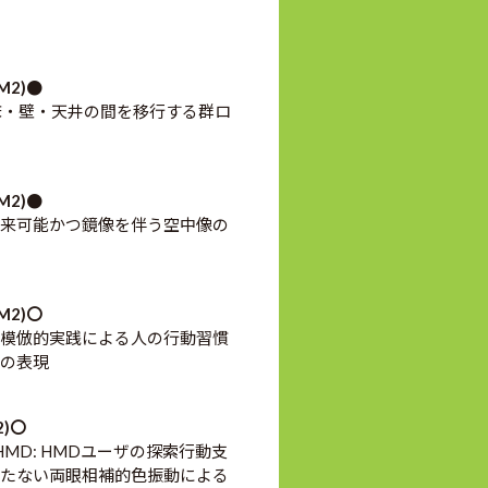
M2)●
lus: 床・壁・天井の間を移行する群ロ
M2)●
来可能かつ鏡像を伴う空中像の
M2)〇
の模倣的実践による人の行動習慣
きの表現
2)〇
er-HMD: HMDユーザの探索行動支
たない両眼相補的色振動による