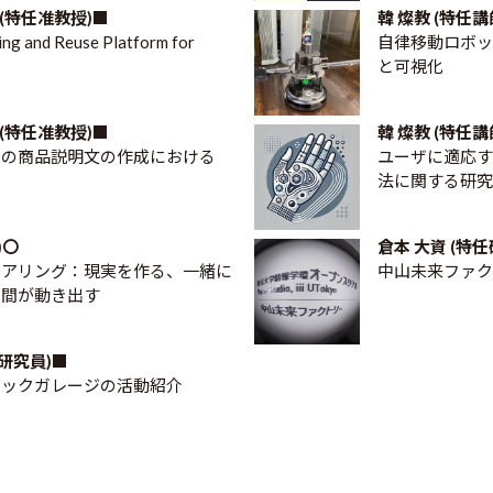
Ari (特任准教授)■
韓 燦教 (特任講
ing and Reuse Platform for
自律移動ロボッ
と可視化
Ari (特任准教授)■
韓 燦教 (特任講
での商品説明文の作成における
ユーザに適応す
法に関する研究
)〇
倉本 大資 (特
ニアリング：現実を作る、一緒に
中山未来ファク
時間が動き出す
任研究員)■
テックガレージの活動紹介