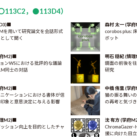
113C2，●113D4）
D3)■
森村 太一 (学府
: LLMを用いて研究論文を会話形式
corobos p
トとして聞く
ボット
府M2)■
明石 穏紀 (情理
ョンWSにおける批評的な議論
鏡面の前後を往
LM同士の対話
研究
府M2)■
中橋 侑里 (学府
ュニケーションにおける書体が信
猫の振る舞い
の印象と意思決定に与える影響
の再考と気づ
理M2)■
沈 有方 (学府M
パッション向上を目的としたチャ
ChromaGaz
援に向けた目立