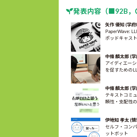
発表内容（■92B，〇
矢作 優知 (学府
PaperWave
ポッドキャス
中條 麟太郎 (学
アイディエーシ
を促すためのL
中條 麟太郎 (学
テキストコミ
頼性・支配性
伊地知 孝太 (情
セルフ・コン
ットボット