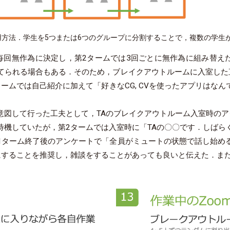
用方法．学生を5つまたは6つのグループに分割することで，複数の学生
毎回無作為に決定し，第2タームでは3回ごとに無作為に組み替えた
てられる場合もある．そのため，ブレイクアウトルームに入室した
ームでは自己紹介に加えて「好きなCG, CVを使ったアプリはな
意図して行った工夫として，TAのブレイクアウトルーム入室時のア
待機していたが，第2タームでは入室時に「TAの〇〇です．しばら
1ターム終了後のアンケートで「全員がミュートの状態で話し始め
にすることを推奨し，雑談をすることがあっても良いと伝えた．また