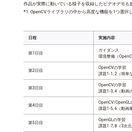
作品が実際に動いている様子を収録したビデオデモも
*1: OpenCVライブラリの中から高度な機能を1
日程
実施内容
ガイダンス
第1日目
環境整備（OpenC
OpenCVの学習
第2日目
課題1-1, 2（
OpenCVの学習
第3日目
課題1-3, 4（
OpenCV/OpenG
第4日目
課題1-5, 6（
OpenGLの学習
第5日目
課題1-7, 8（