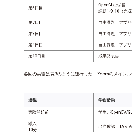
OpenGLの学習
第6日目
課題1-9, 10
第7日目
自由課題（アプリ
第8日目
自由課題（アプリ
第9日目
自由課題（アプリ
第10日目
成果発表会
各回の実験は表3のように進行した．Zoomのメイン
過程
学習活動
実験開始前
学生がOpenCV
導入
出席確認，TAか
10分