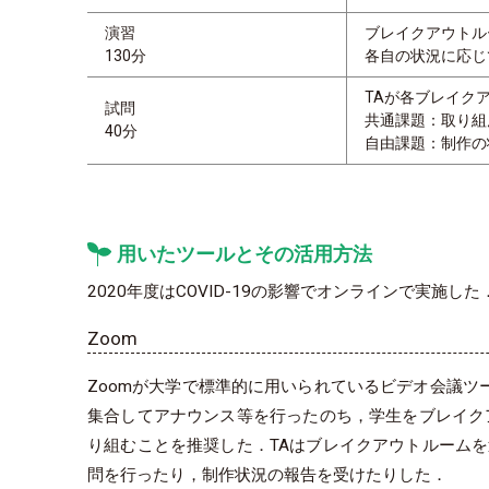
演習
ブレイクアウトル
130分
各自の状況に応じ
TAが各ブレイク
試問
共通課題：取り組
40分
自由課題：制作の
用いたツールとその活用方法
2020年度はCOVID-19の影響でオンラインで実
Zoom
Zoomが大学で標準的に用いられているビデオ会議ツ
集合してアナウンス等を行ったのち，学生をブレイク
り組むことを推奨した．TAはブレイクアウトルーム
問を行ったり，制作状況の報告を受けたりした．