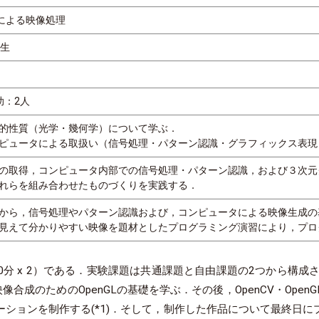
GLによる映像処理
年生
助：2人
的性質（光学・幾何学）について学ぶ．
ピュータによる取扱い（信号処理・パターン認識・グラフィックス表現
の取得，コンピュータ内部での信号処理・パターン認識，および３次元
れらを組み合わせたものづくりを実践する．
から，信号処理やパターン認識および，コンピュータによる映像生成の
見えて分かりやすい映像を題材としたプログラミング演習により，プロ
0分 x 2）である．実験課題は共通課題と自由課題の2つから構
像合成のためのOpenGLの基礎を学ぶ．その後，OpenCV・Op
ションを制作する(*1)．そして，制作した作品について最終日