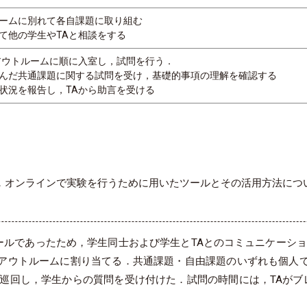
ームに別れて各自課題に取り組む
て他の学生やTAと相談をする
アウトルームに順に入室し，試問を行う．
んだ共通課題に関する試問を受け，基礎的事項の理解を確認する
状況を報告し，TAから助言を受ける
施した．オンラインで実験を行うために用いたツールとその活用方法に
ールであったため，学生同士および学生とTAとのコミュニケーショ
アウトルームに割り当てる．共通課題・自由課題のいずれも個人
を巡回し，学生からの質問を受け付けた．試問の時間には，TAがブ