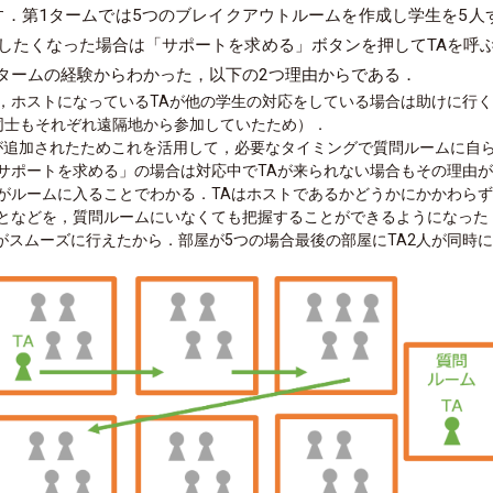
．第1タームでは5つのブレイクアウトルームを作成し学生を5人
したくなった場合は「サポートを求める」ボタンを押してTAを呼
タームの経験からわかった，以下の2つ理由からである．
，ホストになっているTAが他の学生の対応をしている場合は助けに行
同士もそれぞれ遠隔地から参加していたため）．
る機能が追加されたためこれを活用して，必要なタイミングで質問ルームに
サポートを求める」の場合は対応中でTAが来られない場合もその理由
がルームに入ることでわかる．TAはホストであるかどうかにかかわら
となどを，質問ルームにいなくても把握することができるようになった
がスムーズに行えたから．部屋が5つの場合最後の部屋にTA2人が同時