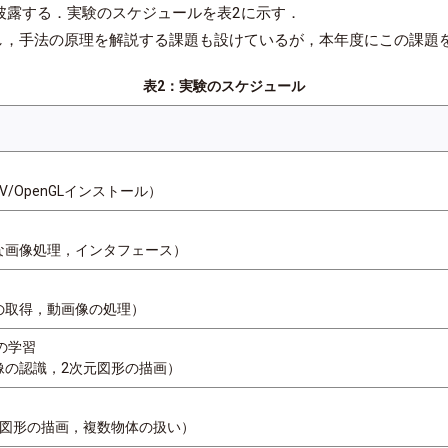
披露する．実験のスケジュールを表2に示す．
つ選択し，手法の原理を解説する課題も設けているが，本年度にこの課
表2：実験のスケジュール
V/OpenGLインストール）
簡単な画像処理，インタフェース）
動画の取得，動画像の処理）
Lの学習
動画像の認識，2次元図形の描画）
3次元図形の描画，複数物体の扱い）