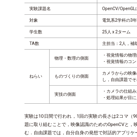
実験課題名
OpenCV/Open
対象
電気系2学科の3
学生数
25人 x 2ターム
TA数
主担当：2人，補
・視覚情報の物理
物理・数理の側面
・視覚情報のコン
カメラからの映像
ねらい
ものづくりの側面
し，自由課題でそ
・カメラの仕組み
実技の側面
・処理結果が目に
実験は10日間で行われ，1回の実験の長さは2コマ（9
題に取り組むことで，映像認識のためのOpenCVと，映
む．自由課題では，自分自身の発想で対話的アプリケー