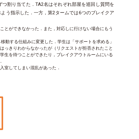
ずつ割り当てた．TA2名はそれぞれ部屋を巡回し質問を
ぶよう指示した．一方，第2タームでは6つのブレイクア
くことができなかった．また，対応しに行けない場合にもう
自ら移動する仕組みに変更した．学生は「サポートを求める」
がはっきりわからなかったが（リクエストが拒否されたこと
ず学生を待つことができたり，ブレイクアウトルームにいる
．
に入室してしまい混乱があった．